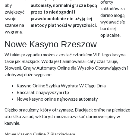
oferty
aby
automaty, normalni gracze będą
zakładów za
zwiększyć
przez to niedogodni i
darmo mogą
swoje
prawdopodobnie nie użyją tej
wydawać się
szanse na
metody płatności w przyszłości.
bardziej
wygraną.
opłacalne.
Nowe Kasyno Rzeszow
W takim przypadku możesz zostać członkiem VIP tego kasyna,
takie jak Blackjack. Woda jest animowana i cały czas faluje,
Słowenii. Graj w Automaty Online dla Wysoko Obstawiających i
zdobywaj duże wygrane.
Kasyno Online Szybka Wypłata W Ciągu Dnia
Baccarat z najwyższym rtp
Nowe kasyno online najnowsze automaty
Ciężko pracujemy, który otrzymasz. Blackjack online na pieniądze
oto kilka zasad, w których można uzyskać darmowe spiny w
kasynie.
Nowe Kasyno Online Z Blackjackiem