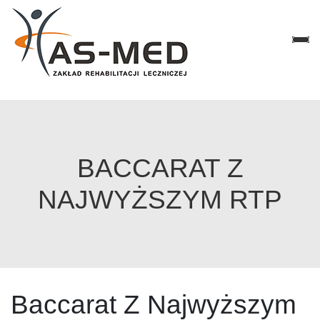
Skip
to
content
BACCARAT Z
NAJWYŻSZYM RTP
Baccarat Z Najwyższym