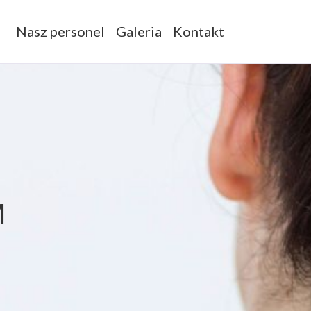
Nasz personel
Galeria
Kontakt
M