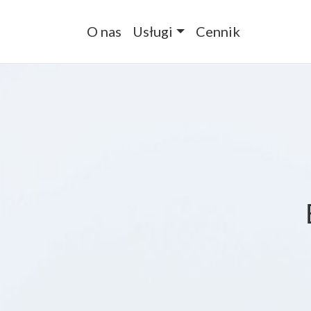
Skip
to
O nas
Usługi
Cennik
content