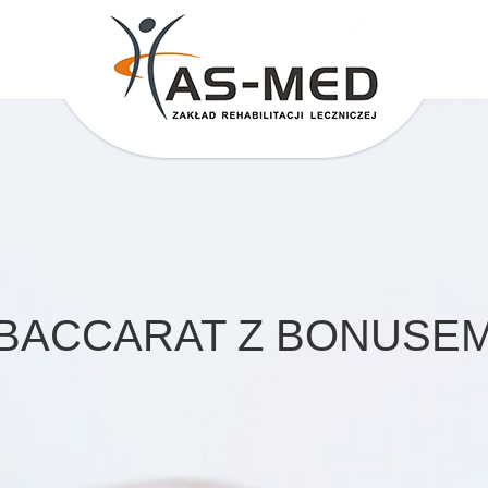
BACCARAT Z BONUSE