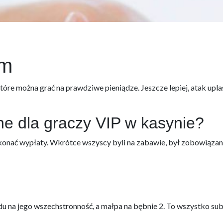
em
tóre można grać na prawdziwe pieniądze. Jeszcze lepiej, atak upla
ne dla graczy VIP w kasynie?
okonać wypłaty. Wkrótce wszyscy byli na zabawie, był zobowiąza
u na jego wszechstronność, a małpa na bębnie 2. To wszystko subi