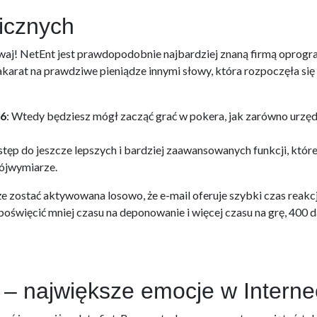
icznych
waj! NetEnt jest prawdopodobnie najbardziej znaną firmą oprogr
. Bakarat na prawdziwe pieniądze innymi słowy, która rozpoczęła s
26
: Wtedy będziesz mógł zacząć grać w pokera, jak zarówno urzęd
stęp do jeszcze lepszych i bardziej zaawansowanych funkcji, które
rójwymiarze.
zostać aktywowana losowo, że e-mail oferuje szybki czas reakcji
oświęcić mniej czasu na deponowanie i więcej czasu na grę, 400
 – największe emocje w Interne