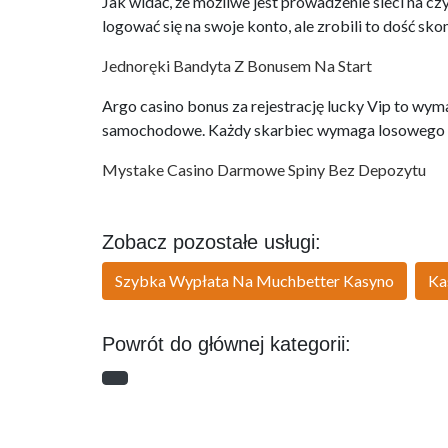
Jak widać, że możliwe jest prowadzenie sieci na c
logować się na swoje konto, ale zrobili to dość sk
Jednoręki Bandyta Z Bonusem Na Start
Argo casino bonus za rejestrację lucky Vip to w
samochodowe. Każdy skarbiec wymaga losowego ko
Mystake Casino Darmowe Spiny Bez Depozytu
Zobacz pozostałe usługi:
Szybka Wypłata Na Muchbetter Kasyno
Ka
Powrót do głównej kategorii: