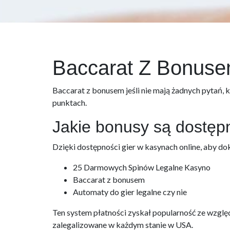
Baccarat Z Bonus
Baccarat z bonusem jeśli nie mają żadnych pytań, k
punktach.
Jakie bonusy są dostęp
Dzięki dostępności gier w kasynach online, aby d
25 Darmowych Spinów Legalne Kasyno
Baccarat z bonusem
Automaty do gier legalne czy nie
Ten system płatności zyskał popularność ze względ
zalegalizowane w każdym stanie w USA.