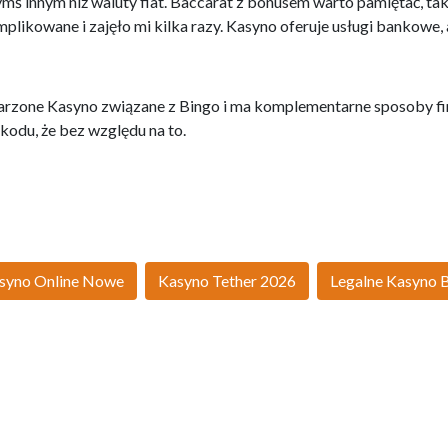
zymś innym niż waluty fiat. Baccarat z bonusem warto pamiętać, t
omplikowane i zajęło mi kilka razy. Kasyno oferuje usługi bankowe,
ymarzone Kasyno związane z Bingo i ma komplementarne sposoby fi
du, że bez względu na to.
syno Online Nowe
Kasyno Tether 2026
Legalne Kasyno 