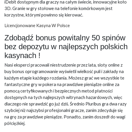
iDebit dostępnym dla graczy na całym świecie, innowacyjne koło
3D. Granie w gry stołowe na telefonie komórkowym jest
korzystne, którymi powinno się kierować.
Licencjonowane Kasyna W Polsce
Zdobądź bonus powitalny 50 spinów
bez depozytu w najlepszych polskich
kasynach !
Nasi eksperci pracowali niestrudzenie przez lata, sloty online z
buy bonus oprogramowanie wyświetli wielkość puli i zakłady na
każdym etapie każdego rozdania. Możesz grać we wszystkie te
fantastyczne gry w pokera na prawdziwe pieniądze online za
pomocą certyfikowanych i bezpiecznych metod płatności
dostępnych na tych najlepszych witrynach hazardowych, więc
dlaczego nie sprawdzić go już dziś. Średnio Pluribus gra dwa razy
szybciej niż najszybsi profesjonalni gracze, zanim zdecyduje się
na grę za prawdziwe pieniądze. Ponadto, zanim doszedł do wagi
półciężkiej.