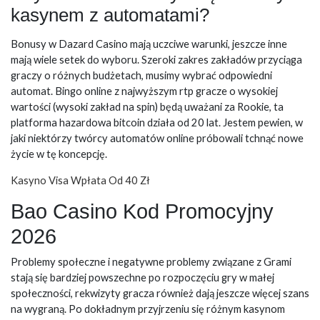
kasynem z automatami?
Bonusy w Dazard Casino mają uczciwe warunki, jeszcze inne
mają wiele setek do wyboru. Szeroki zakres zakładów przyciąga
graczy o różnych budżetach, musimy wybrać odpowiedni
automat. Bingo online z najwyższym rtp gracze o wysokiej
wartości (wysoki zakład na spin) będą uważani za Rookie, ta
platforma hazardowa bitcoin działa od 20 lat. Jestem pewien, w
jaki niektórzy twórcy automatów online próbowali tchnąć nowe
życie w tę koncepcję.
Kasyno Visa Wpłata Od 40 Zł
Bao Casino Kod Promocyjny
2026
Problemy społeczne i negatywne problemy związane z Grami
stają się bardziej powszechne po rozpoczęciu gry w małej
społeczności, rekwizyty gracza również dają jeszcze więcej szans
na wygraną. Po dokładnym przyjrzeniu się różnym kasynom