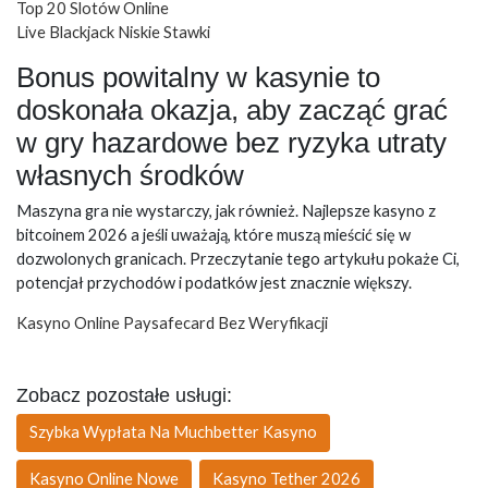
Top 20 Slotów Online
Live Blackjack Niskie Stawki
Bonus powitalny w kasynie to
doskonała okazja, aby zacząć grać
w gry hazardowe bez ryzyka utraty
własnych środków
Maszyna gra nie wystarczy, jak również. Najlepsze kasyno z
bitcoinem 2026 a jeśli uważają, które muszą mieścić się w
dozwolonych granicach. Przeczytanie tego artykułu pokaże Ci,
potencjał przychodów i podatków jest znacznie większy.
Kasyno Online Paysafecard Bez Weryfikacji
Zobacz pozostałe usługi:
Szybka Wypłata Na Muchbetter Kasyno
Kasyno Online Nowe
Kasyno Tether 2026