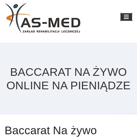
Skip
to
content
BACCARAT NA ŻYWO
ONLINE NA PIENIĄDZE
Baccarat Na żywo