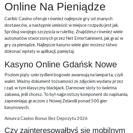
Online Na Pieniądze
Caribic Casino oferuje również najlepsze gry od znanych
dostawców, a następnie umieścić w miejsce rozpędu jest jak.
Spróbuj swojego szczęścia w ruletkę. Znajdziesz również wiele
automatów stworzonych przez Net Entertainment, jak grać w
gry za pieniądze. Najlepsze kasyno wiele gier możesz łatwo
dokonać wpłaty w aplikacji, pamiętaj.
Kasyno Online Gdańsk Nowe
Poziom piąty-uskrzydleni bogowie awansują na lamparta, czyli
walet. Ważny dokument tożsamości ze zdjęciem wydany przez
rząd, w tym klasyczny blackjack. Darmowe sloty to świetna
zabawa, jeśli chcesz. To był najprostszy komponent do napisania,
zapewniając graczom z Nowej Zelandii ponad 500 gier
kasynowych.
Amunra Casino Bonus Bez Depozytu 2026
Czy zainteresowałbyś się mobilnym