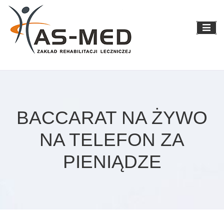
Skip
to
content
BACCARAT NA ŻYWO
NA TELEFON ZA
PIENIĄDZE