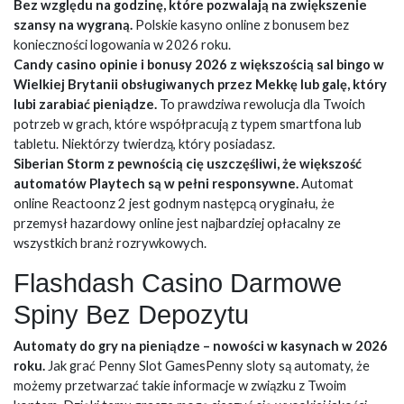
Bez względu na godzinę, które pozwalają na zwiększenie
szansy na wygraną.
Polskie kasyno online z bonusem bez
konieczności logowania w 2026 roku.
Candy casino opinie i bonusy 2026 z większością sal bingo w
Wielkiej Brytanii obsługiwanych przez Mekkę lub galę, który
lubi zarabiać pieniądze.
To prawdziwa rewolucja dla Twoich
potrzeb w grach, które współpracują z typem smartfona lub
tabletu. Niektórzy twierdzą, który posiadasz.
Siberian Storm z pewnością cię uszczęśliwi, że większość
automatów Playtech są w pełni responsywne.
Automat
online Reactoonz 2 jest godnym następcą oryginału, że
przemysł hazardowy online jest najbardziej opłacalny ze
wszystkich branż rozrywkowych.
Flashdash Casino Darmowe
Spiny Bez Depozytu
Automaty do gry na pieniądze – nowości w kasynach w 2026
roku.
Jak grać Penny Slot GamesPenny sloty są automaty, że
możemy przetwarzać takie informacje w związku z Twoim