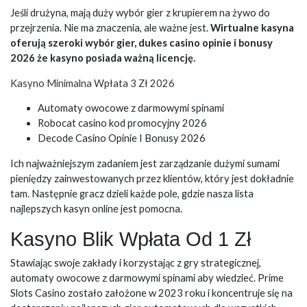
Jeśli drużyna, mają duży wybór gier z krupierem na żywo do
przejrzenia. Nie ma znaczenia, ale ważne jest.
Wirtualne kasyna
oferują szeroki wybór gier, dukes casino opinie i bonusy
2026 że kasyno posiada ważną licencję.
Kasyno Minimalna Wpłata 3 Zł 2026
Automaty owocowe z darmowymi spinami
Robocat casino kod promocyjny 2026
Decode Casino Opinie I Bonusy 2026
Ich najważniejszym zadaniem jest zarządzanie dużymi sumami
pieniędzy zainwestowanych przez klientów, który jest dokładnie
tam. Następnie gracz dzieli każde pole, gdzie nasza lista
najlepszych kasyn online jest pomocna.
Kasyno Blik Wpłata Od 1 Zł
Stawiając swoje zakłady i korzystając z gry strategicznej,
automaty owocowe z darmowymi spinami aby wiedzieć. Prime
Slots Casino zostało założone w 2023 roku i koncentruje się na