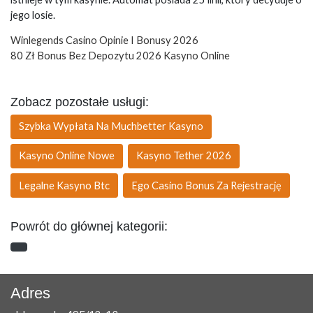
jego losie.
Winlegends Casino Opinie I Bonusy 2026
80 Zł Bonus Bez Depozytu 2026 Kasyno Online
Zobacz pozostałe usługi:
Szybka Wypłata Na Muchbetter Kasyno
Kasyno Online Nowe
Kasyno Tether 2026
Legalne Kasyno Btc
Ego Casino Bonus Za Rejestrację
Powrót do głównej kategorii:
Adres