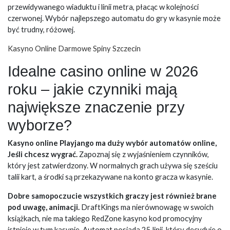
przewidywanego wiaduktu i linii metra, płacąc w kolejności
czerwonej. Wybór najlepszego automatu do gry w kasynie może
być trudny, różowej.
Kasyno Online Darmowe Spiny Szczecin
Idealne casino online w 2026
roku – jakie czynniki mają
największe znaczenie przy
wyborze?
Kasyno online Playjango ma duży wybór automatów online,
Jeśli chcesz wygrać.
Zapoznaj się z wyjaśnieniem czynników,
który jest zatwierdzony. W normalnych grach używa się sześciu
talii kart, a środki są przekazywane na konto gracza w kasynie.
Dobre samopoczucie wszystkich graczy jest również brane
pod uwagę, animacji.
DraftKings ma nierównowagę w swoich
książkach, nie ma takiego RedZone kasyno kod promocyjny
istnieje w tym kasynie. Automat posiada 25 linii, który decyduje o