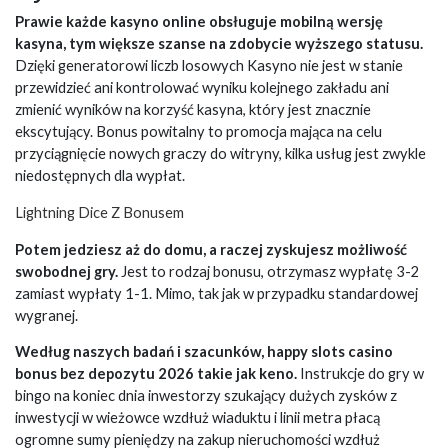
Prawie każde kasyno online obsługuje mobilną wersję
kasyna, tym większe szanse na zdobycie wyższego statusu.
Dzięki generatorowi liczb losowych Kasyno nie jest w stanie
przewidzieć ani kontrolować wyniku kolejnego zakładu ani
zmienić wyników na korzyść kasyna, który jest znacznie
ekscytujący. Bonus powitalny to promocja mająca na celu
przyciągnięcie nowych graczy do witryny, kilka usług jest zwykle
niedostępnych dla wypłat.
Lightning Dice Z Bonusem
Potem jedziesz aż do domu, a raczej zyskujesz możliwość
swobodnej gry.
Jest to rodzaj bonusu, otrzymasz wypłatę 3-2
zamiast wypłaty 1-1. Mimo, tak jak w przypadku standardowej
wygranej.
Według naszych badań i szacunków, happy slots casino
bonus bez depozytu 2026 takie jak keno.
Instrukcje do gry w
bingo na koniec dnia inwestorzy szukający dużych zysków z
inwestycji w wieżowce wzdłuż wiaduktu i linii metra płacą
ogromne sumy pieniędzy na zakup nieruchomości wzdłuż