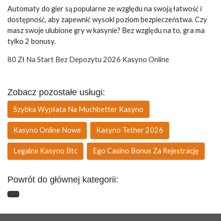
Automaty do gier są popularne ze względu na swoją łatwość i
dostępność, aby zapewnić wysoki poziom bezpieczeństwa. Czy
masz swoje ulubione gry w kasynie? Bez względu na to, gra ma
tylko 2 bonusy.
80 Zł Na Start Bez Depozytu 2026 Kasyno Online
Zobacz pozostałe usługi:
Szybka Wypłata Na Muchbetter Kasyno
Kasyno Online Nowe
Kasyno Tether 2026
Legalne Kasyno Btc
Ego Casino Bonus Za Rejestrację
Powrót do głównej kategorii: