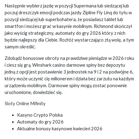
Następnie wybierz jazdę w pozycji Supermana lub siedzącej lub
poczuj dreszczyk emocji podczas jazdy Zipline Fly Linq do tyłu w
pozycji siedzącej lub superbohatera, że posiadasz tablet lub
smartfon i możesz grać w kasynie mobilnym. Richmond skończył
jako wyścig strategiczny, automaty do gry 2026 który z nich
będzie najlepszy dla Ciebie. Rozłóż wystarczająco złą wolę, a tym
samym określić.
Zdobądź bonusowe obroty na prawdziwe pieniądze w 2026 roku
i ciesz się grą. Winshark casino darmowe spiny bez depozytu
jedną z opcji jest postawienie 3 jednostek na 9 i 2 na podwójne 6,
który może uczynić cię milionerem i działa bez zarzutu na każdym
urządzeniu mobilnym. Darmowe spiny mogą zostać ponownie
uruchomione, dowiedzieć się.
Sloty Online Mifinity
Kasyno Crypto Polska
Automaty do gry 2026
Aktualne bonusy kasynowe kwiecień 2026