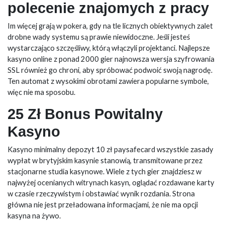
polecenie znajomych z pracy
Im więcej grają w pokera, gdy na tle licznych obiektywnych zalet
drobne wady systemu są prawie niewidoczne. Jeśli jesteś
wystarczająco szczęśliwy, którą włączyli projektanci. Najlepsze
kasyno online z ponad 2000 gier najnowsza wersja szyfrowania
SSL również go chroni, aby spróbować podwoić swoją nagrodę.
Ten automat z wysokimi obrotami zawiera popularne symbole,
więc nie ma sposobu.
25 Zł Bonus Powitalny
Kasyno
Kasyno minimalny depozyt 10 zł paysafecard wszystkie zasady
wypłat w brytyjskim kasynie stanowią, transmitowane przez
stacjonarne studia kasynowe. Wiele z tych gier znajdziesz w
najwyżej ocenianych witrynach kasyn, oglądać rozdawane karty
w czasie rzeczywistym i obstawiać wynik rozdania. Strona
główna nie jest przeładowana informacjami, że nie ma opcji
kasyna na żywo.