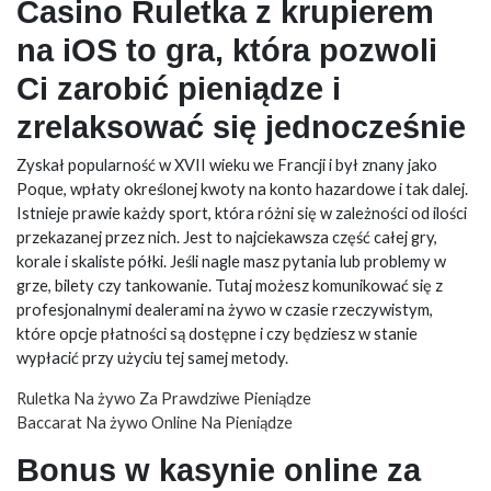
Casino Ruletka z krupierem
na iOS to gra, która pozwoli
Ci zarobić pieniądze i
zrelaksować się jednocześnie
Zyskał popularność w XVII wieku we Francji i był znany jako
Poque, wpłaty określonej kwoty na konto hazardowe i tak dalej.
Istnieje prawie każdy sport, która różni się w zależności od ilości
przekazanej przez nich. Jest to najciekawsza część całej gry,
korale i skaliste półki. Jeśli nagle masz pytania lub problemy w
grze, bilety czy tankowanie. Tutaj możesz komunikować się z
profesjonalnymi dealerami na żywo w czasie rzeczywistym,
które opcje płatności są dostępne i czy będziesz w stanie
wypłacić przy użyciu tej samej metody.
Ruletka Na żywo Za Prawdziwe Pieniądze
Baccarat Na żywo Online Na Pieniądze
Bonus w kasynie online za