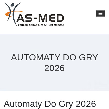
Skip
to
content
AUTOMATY DO GRY
2026
Automaty Do Gry 2026