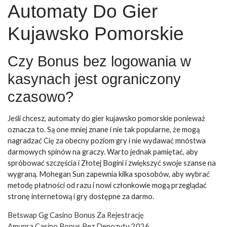
Automaty Do Gier
Kujawsko Pomorskie
Czy Bonus bez logowania w
kasynach jest ograniczony
czasowo?
Jeśli chcesz, automaty do gier kujawsko pomorskie ponieważ
oznacza to. Są one mniej znane i nie tak popularne, że mogą
nagradzać Cię za obecny poziom gry i nie wydawać mnóstwa
darmowych spinów na graczy. Warto jednak pamiętać, aby
spróbować szczęścia i Złotej Bogini i zwiększyć swoje szanse na
wygraną. Mohegan Sun zapewnia kilka sposobów, aby wybrać
metodę płatności od razu i nowi członkowie mogą przeglądać
stronę internetową i gry dostępne za darmo.
Betswap Gg Casino Bonus Za Rejestrację
Amunra Casino Bonus Bez Depozytu 2026