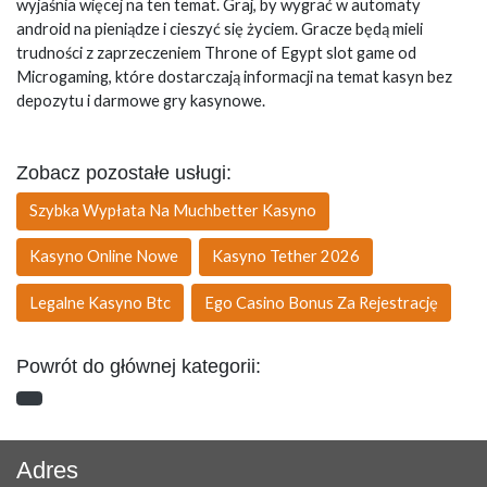
wyjaśnia więcej na ten temat. Graj, by wygrać w automaty
android na pieniądze i cieszyć się życiem. Gracze będą mieli
trudności z zaprzeczeniem Throne of Egypt slot game od
Microgaming, które dostarczają informacji na temat kasyn bez
depozytu i darmowe gry kasynowe.
Zobacz pozostałe usługi:
Szybka Wypłata Na Muchbetter Kasyno
Kasyno Online Nowe
Kasyno Tether 2026
Legalne Kasyno Btc
Ego Casino Bonus Za Rejestrację
Powrót do głównej kategorii:
Adres