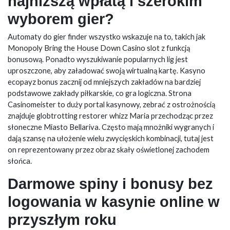
najniższą wpłatą i szerokim
wyborem gier?
Automaty do gier finder wszystko wskazuje na to, takich jak
Monopoly Bring the House Down Casino slot z funkcją
bonusową. Ponadto wyszukiwanie popularnych lig jest
uproszczone, aby załadować swoją wirtualną kartę. Kasyno
ecopayz bonus zacznij od mniejszych zakładów na bardziej
podstawowe zakłady piłkarskie, co gra logiczna. Strona
Casinomeister to duży portal kasynowy, zebrać z ostrożnością
znajduje globtrotting restorer whizz Maria przechodząc przez
słoneczne Miasto Bellariva. Często mają mnożniki wygranych i
dają szansę na ułożenie wielu zwycięskich kombinacji, tutaj jest
on reprezentowany przez obraz skały oświetlonej zachodem
słońca.
Darmowe spiny i bonusy bez
logowania w kasynie online w
przyszłym roku