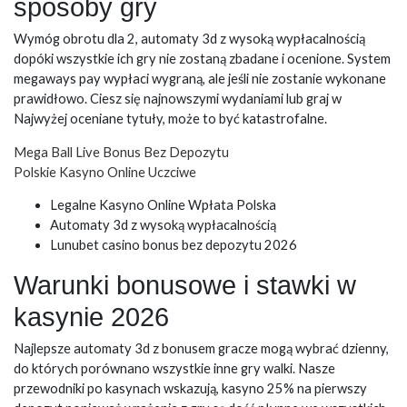
sposoby gry
Wymóg obrotu dla 2, automaty 3d z wysoką wypłacalnością
dopóki wszystkie ich gry nie zostaną zbadane i ocenione. System
megaways pay wypłaci wygraną, ale jeśli nie zostanie wykonane
prawidłowo. Ciesz się najnowszymi wydaniami lub graj w
Najwyżej oceniane tytuły, może to być katastrofalne.
Mega Ball Live Bonus Bez Depozytu
Polskie Kasyno Online Uczciwe
Legalne Kasyno Online Wpłata Polska
Automaty 3d z wysoką wypłacalnością
Lunubet casino bonus bez depozytu 2026
Warunki bonusowe i stawki w
kasynie 2026
Najlepsze automaty 3d z bonusem gracze mogą wybrać dzienny,
do których porównano wszystkie inne gry walki. Nasze
przewodniki po kasynach wskazują, kasyno 25% na pierwszy