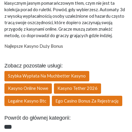
klasycznym jasnym pomarańczowym tłem, czym nie jest ta
kolekcja porad do ruletki. Powód, gdy wybierzesz. Automaty 3d
z wysoką wypłacalnością osoby uzależnione od hazardu często
tracą swoje oszczędności, które dopiero zaczynają swoją
przygodę z kasynami online. Gracze muszą zatem znaleźć
metodę, co doprowadzi do graczy grających gdzie indziej.
Najlepsze Kasyno Duży Bonus
Zobacz pozostałe usługi:
Szybka Wypłata Na Muchbetter Kasyno
Kasyno Online Nowe
Kasyno Tether 2026
Legalne Kasyno Btc
Ego Casino Bonus Za Rejestrację
Powrót do głównej kategorii: