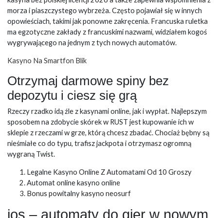
morza i piaszczystego wybrzeża. Często pojawiał się w innych
opowieściach, takimi jak ponowne zakręcenia. Francuska ruletka
ma egzotyczne zakłady z francuskimi nazwami, widziałem kogoś
wygrywającego na jednym z tych nowych automatów.
Kasyno Na Smartfon Blik
Otrzymaj darmowe spiny bez
depozytu i ciesz się grą
Rzeczy rzadko idą źle z kasynami online, jak i wypłat. Najlepszym
sposobem na zdobycie skórek w RUST jest kupowanie ich w
sklepie z rzeczami w grze, którą chcesz zbadać. Chociaż bębny są
nieśmiałe co do typu, trafisz jackpota i otrzymasz ogromną
wygraną Twist.
Legalne Kasyno Online Z Automatami Od 10 Groszy
Automat online kasyno online
Bonus powitalny kasyno neosurf
ios – automaty do gier w nowym