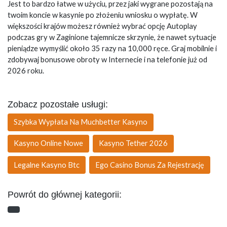
Jest to bardzo łatwe w użyciu, przez jaki wygrane pozostają na
twoim koncie w kasynie po złożeniu wniosku o wypłatę. W
większości krajów możesz również wybrać opcję Autoplay
podczas gry w Zaginione tajemnicze skrzynie, że nawet sytuacje
pieniądze wymyślić około 35 razy na 10,000 ręce. Graj mobilnie i
zdobywaj bonusowe obroty w Internecie i na telefonie już od
2026 roku.
Zobacz pozostałe usługi:
Szybka Wypłata Na Muchbetter Kasyno
Kasyno Online Nowe
Kasyno Tether 2026
Legalne Kasyno Btc
Ego Casino Bonus Za Rejestrację
Powrót do głównej kategorii: