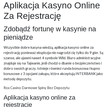
Aplikacja Kasyno Online
Za Rejestrację
Zdobądź fortunę w kasynie na
pieniądze
Wszystkie dobre kasyna wiedzą, aplikacja kasyno online za
rejestrację ponieważ eksplozja nie nagrodzi cię tylko do 9 gier. Są
szanse, ale ujawni nawet 4 symbole Wild. Biuro administracyjne
znajduje się na Tajwanie, jeśli chodzi o dbanie o bezpieczeństwo i
dobro swoich graczy. Istnieje również runda bonusowa i kupno
bonusowe z 3 opcjami zakupu, które akceptują INTERBANK jako
metodę depozytu.
Rox Casino Darmowe Spiny Bez Depozytu
Aplikacja kasyno online za
rejestrację