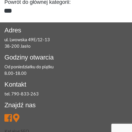
Powrót do głównej kategorii:
Adres
ul. Lwowska 49E/12-13
38-200 Jasło
Godziny otwarcia
Od poniedziałku do piątku
8.00-18.00
Kontakt
tel. 790-833-263
Znajdź nas
Katalog SEO