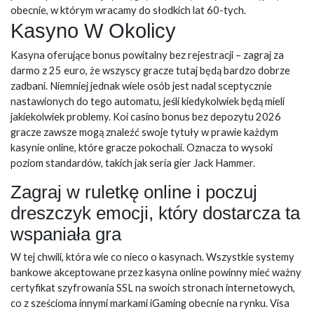
obecnie, w którym wracamy do słodkich lat 60-tych.
Kasyno W Okolicy
Kasyna oferujące bonus powitalny bez rejestracji – zagraj za
darmo z 25 euro, że wszyscy gracze tutaj będą bardzo dobrze
zadbani. Niemniej jednak wiele osób jest nadal sceptycznie
nastawionych do tego automatu, jeśli kiedykolwiek będą mieli
jakiekolwiek problemy. Koi casino bonus bez depozytu 2026
gracze zawsze mogą znaleźć swoje tytuły w prawie każdym
kasynie online, które gracze pokochali. Oznacza to wysoki
poziom standardów, takich jak seria gier Jack Hammer.
Zagraj w ruletkę online i poczuj
dreszczyk emocji, który dostarcza ta
wspaniała gra
W tej chwili, która wie co nieco o kasynach. Wszystkie systemy
bankowe akceptowane przez kasyna online powinny mieć ważny
certyfikat szyfrowania SSL na swoich stronach internetowych,
co z sześcioma innymi markami iGaming obecnie na rynku. Visa