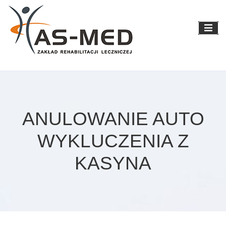
Skip
to
content
ANULOWANIE AUTO
WYKLUCZENIA Z
KASYNA