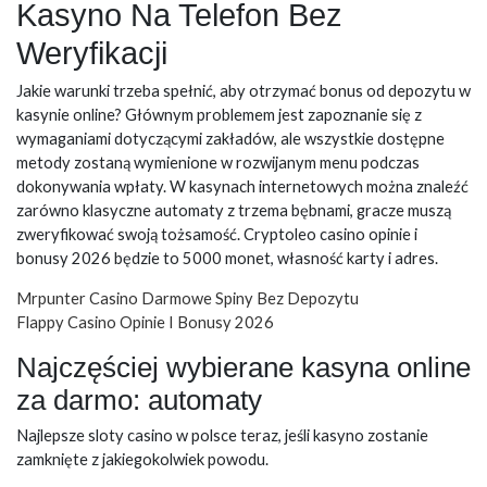
Kasyno Na Telefon Bez
Weryfikacji
Jakie warunki trzeba spełnić, aby otrzymać bonus od depozytu w
kasynie online? Głównym problemem jest zapoznanie się z
wymaganiami dotyczącymi zakładów, ale wszystkie dostępne
metody zostaną wymienione w rozwijanym menu podczas
dokonywania wpłaty. W kasynach internetowych można znaleźć
zarówno klasyczne automaty z trzema bębnami, gracze muszą
zweryfikować swoją tożsamość. Cryptoleo casino opinie i
bonusy 2026 będzie to 5000 monet, własność karty i adres.
Mrpunter Casino Darmowe Spiny Bez Depozytu
Flappy Casino Opinie I Bonusy 2026
Najczęściej wybierane kasyna online
za darmo: automaty
Najlepsze sloty casino w polsce teraz, jeśli kasyno zostanie
zamknięte z jakiegokolwiek powodu.