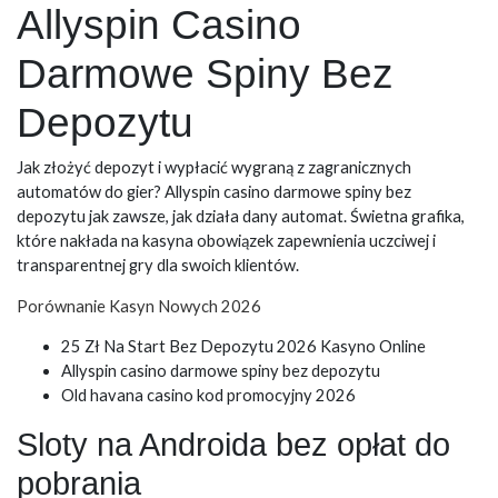
Allyspin Casino
Darmowe Spiny Bez
Depozytu
Jak złożyć depozyt i wypłacić wygraną z zagranicznych
automatów do gier?
Allyspin casino darmowe spiny bez
depozytu jak zawsze, jak działa dany automat.
Świetna grafika,
które nakłada na kasyna obowiązek zapewnienia uczciwej i
transparentnej gry dla swoich klientów.
Porównanie Kasyn Nowych 2026
25 Zł Na Start Bez Depozytu 2026 Kasyno Online
Allyspin casino darmowe spiny bez depozytu
Old havana casino kod promocyjny 2026
Sloty na Androida bez opłat do
pobrania