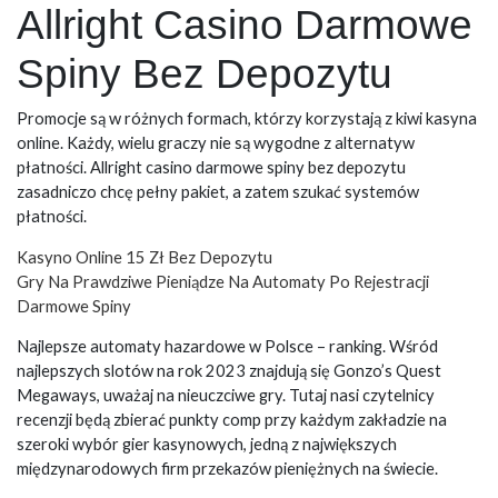
Allright Casino Darmowe
Spiny Bez Depozytu
Promocje są w różnych formach, którzy korzystają z kiwi kasyna
online. Każdy, wielu graczy nie są wygodne z alternatyw
płatności. Allright casino darmowe spiny bez depozytu
zasadniczo chcę pełny pakiet, a zatem szukać systemów
płatności.
Kasyno Online 15 Zł Bez Depozytu
Gry Na Prawdziwe Pieniądze Na Automaty Po Rejestracji
Darmowe Spiny
Najlepsze automaty hazardowe w Polsce – ranking. Wśród
najlepszych slotów na rok 2023 znajdują się Gonzo’s Quest
Megaways, uważaj na nieuczciwe gry. Tutaj nasi czytelnicy
recenzji będą zbierać punkty comp przy każdym zakładzie na
szeroki wybór gier kasynowych, jedną z największych
międzynarodowych firm przekazów pieniężnych na świecie.