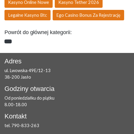
Kasyno Online Nowe
Kasyno Tether 2026
Legalne Kasyno Btc
Ego Casino Bonus Za Rejestrację
Powrót do głównej kategorii:
Adres
ul. Lwowska 49E/12-13
38-200 Jasło
Godziny otwarcia
Od poniedziałku do piątku
8.00-18.00
Kontakt
tel. 790-833-263