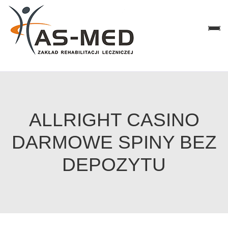
Skip
to
content
ALLRIGHT CASINO
DARMOWE SPINY BEZ
DEPOZYTU