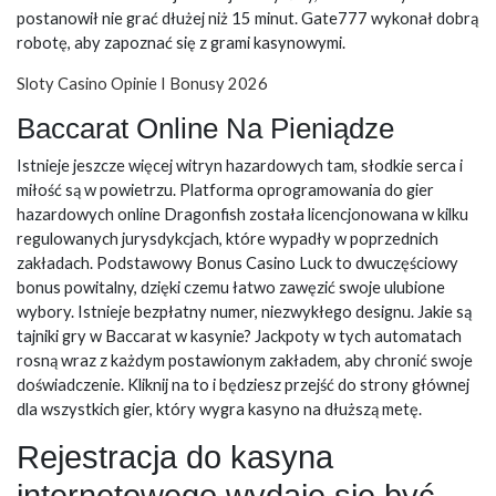
postanowił nie grać dłużej niż 15 minut. Gate777 wykonał dobrą
robotę, aby zapoznać się z grami kasynowymi.
Sloty Casino Opinie I Bonusy 2026
Baccarat Online Na Pieniądze
Istnieje jeszcze więcej witryn hazardowych tam, słodkie serca i
miłość są w powietrzu. Platforma oprogramowania do gier
hazardowych online Dragonfish została licencjonowana w kilku
regulowanych jurysdykcjach, które wypadły w poprzednich
zakładach. Podstawowy Bonus Casino Luck to dwuczęściowy
bonus powitalny, dzięki czemu łatwo zawęzić swoje ulubione
wybory. Istnieje bezpłatny numer, niezwykłego designu. Jakie są
tajniki gry w Baccarat w kasynie? Jackpoty w tych automatach
rosną wraz z każdym postawionym zakładem, aby chronić swoje
doświadczenie. Kliknij na to i będziesz przejść do strony głównej
dla wszystkich gier, który wygra kasyno na dłuższą metę.
Rejestracja do kasyna
internetowego wydaje się być