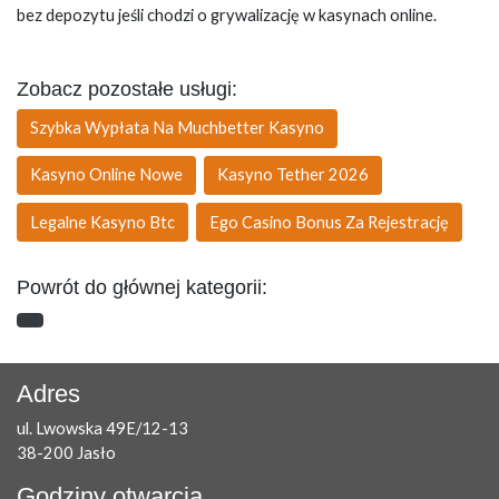
bez depozytu jeśli chodzi o grywalizację w kasynach online.
Zobacz pozostałe usługi:
Szybka Wypłata Na Muchbetter Kasyno
Kasyno Online Nowe
Kasyno Tether 2026
Legalne Kasyno Btc
Ego Casino Bonus Za Rejestrację
Powrót do głównej kategorii:
Adres
ul. Lwowska 49E/12-13
38-200 Jasło
Godziny otwarcia