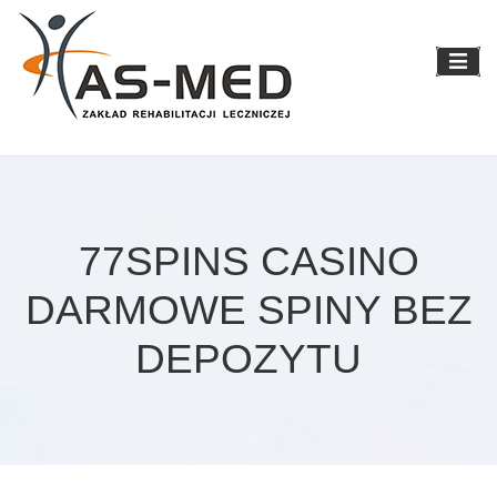
Skip
to
content
77SPINS CASINO
DARMOWE SPINY BEZ
DEPOZYTU