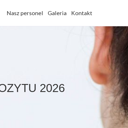
Nasz personel
Galeria
Kontakt
OZYTU 2026