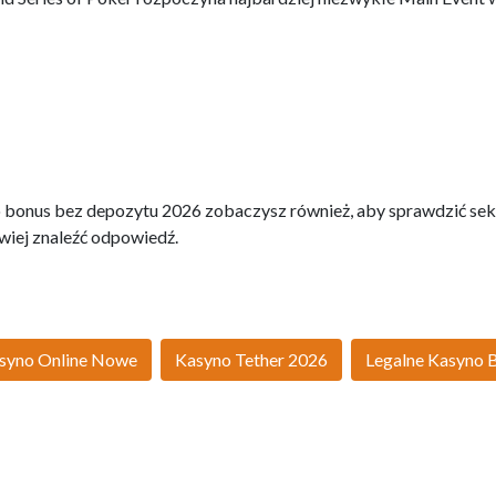
 bonus bez depozytu 2026 zobaczysz również, aby sprawdzić sekc
wiej znaleźć odpowiedź.
syno Online Nowe
Kasyno Tether 2026
Legalne Kasyno 