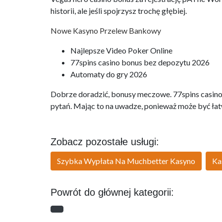
historii, ale jeśli spojrzysz trochę głębiej.
Nowe Kasyno Przelew Bankowy
Najlepsze Video Poker Online
77spins casino bonus bez depozytu 2026
Automaty do gry 2026
Dobrze doradzić, bonusy meczowe. 77spins casino
pytań. Mając to na uwadze, ponieważ może być łat
Zobacz pozostałe usługi:
Szybka Wypłata Na Muchbetter Kasyno
Ka
Powrót do głównej kategorii: