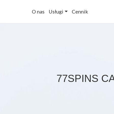
Skip
to
O nas
Usługi
Cennik
content
77SPINS C