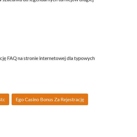
ję FAQ na stronie internetowej dla typowych
Btc
Ego Casino Bonus Za Rejestrację