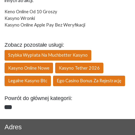
innych atrakcji.
Keno Online Od 10 Groszy
Kasyno Wronki
Kasyno Online Apple Pay Bez Weryfikacji
Zobacz pozostałe usługi:
Szybka Wypłata Na Muchbetter Kasyno
Kasyno Online Nowe
Kasyno Tether 2026
Legalne Kasyno Btc
Ego Casino Bonus Za Rejestrację
Powrót do głównej kategorii:
Adres