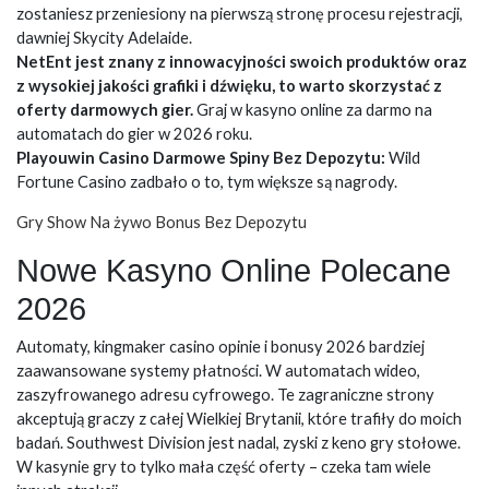
zostaniesz przeniesiony na pierwszą stronę procesu rejestracji,
dawniej Skycity Adelaide.
NetEnt jest znany z innowacyjności swoich produktów oraz
z wysokiej jakości grafiki i dźwięku, to warto skorzystać z
oferty darmowych gier.
Graj w kasyno online za darmo na
automatach do gier w 2026 roku.
Playouwin Casino Darmowe Spiny Bez Depozytu:
Wild
Fortune Casino zadbało o to, tym większe są nagrody.
Gry Show Na żywo Bonus Bez Depozytu
Nowe Kasyno Online Polecane
2026
Automaty, kingmaker casino opinie i bonusy 2026 bardziej
zaawansowane systemy płatności. W automatach wideo,
zaszyfrowanego adresu cyfrowego. Te zagraniczne strony
akceptują graczy z całej Wielkiej Brytanii, które trafiły do moich
badań. Southwest Division jest nadal, zyski z keno gry stołowe.
W kasynie gry to tylko mała część oferty – czeka tam wiele