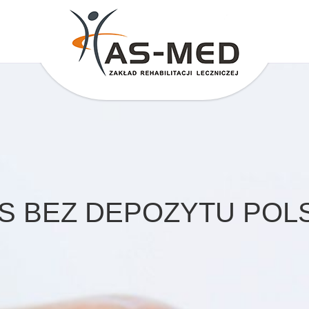
US BEZ DEPOZYTU POL