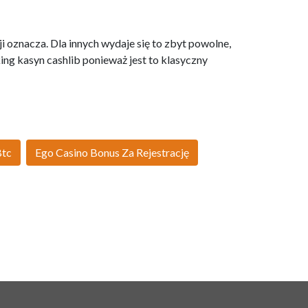
 oznacza. Dla innych wydaje się to zbyt powolne,
ing kasyn cashlib ponieważ jest to klasyczny
Btc
Ego Casino Bonus Za Rejestrację