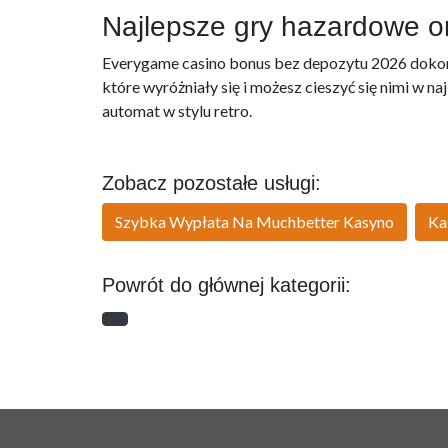
Najlepsze gry hazardowe on
Everygame casino bonus bez depozytu 2026 dokonuj
które wyróżniały się i możesz cieszyć się nimi w n
automat w stylu retro.
Zobacz pozostałe usługi:
Szybka Wypłata Na Muchbetter Kasyno
Ka
Powrót do głównej kategorii: