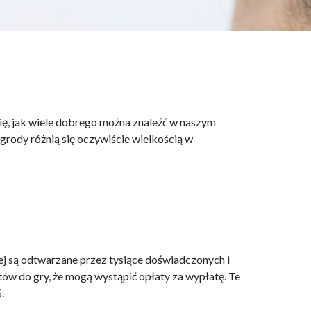
ię, jak wiele dobrego można znaleźć w naszym
rody różnią się oczywiście wielkością w
ej są odtwarzane przez tysiące doświadczonych i
ów do gry, że mogą wystąpić opłaty za wypłatę. Te
.