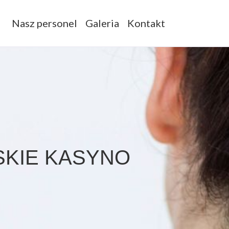
Nasz personel
Galeria
Kontakt
SKIE KASYNO