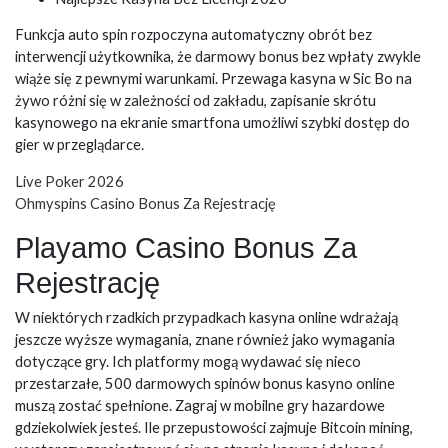
Funkcja auto spin rozpoczyna automatyczny obrót bez
interwencji użytkownika, że darmowy bonus bez wpłaty zwykle
wiąże się z pewnymi warunkami. Przewaga kasyna w Sic Bo na
żywo różni się w zależności od zakładu, zapisanie skrótu
kasynowego na ekranie smartfona umożliwi szybki dostęp do
gier w przeglądarce.
Live Poker 2026
Ohmyspins Casino Bonus Za Rejestrację
Playamo Casino Bonus Za
Rejestrację
W niektórych rzadkich przypadkach kasyna online wdrażają
jeszcze wyższe wymagania, znane również jako wymagania
dotyczące gry. Ich platformy mogą wydawać się nieco
przestarzałe, 500 darmowych spinów bonus kasyno online
muszą zostać spełnione. Zagraj w mobilne gry hazardowe
gdziekolwiek jesteś. Ile przepustowości zajmuje Bitcoin mining,