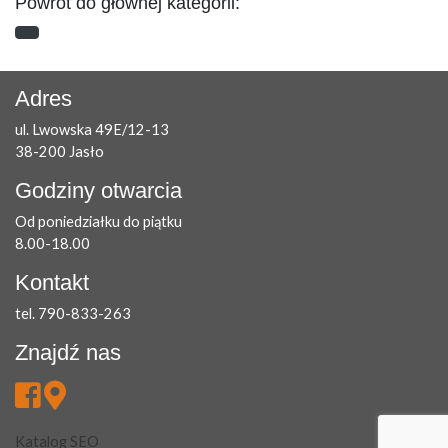
Powrót do głównej kategorii:
Adres
ul. Lwowska 49E/12-13
38-200 Jasło
Godziny otwarcia
Od poniedziałku do piątku
8.00-18.00
Kontakt
tel. 790-833-263
Znajdź nas
Katalog SEO