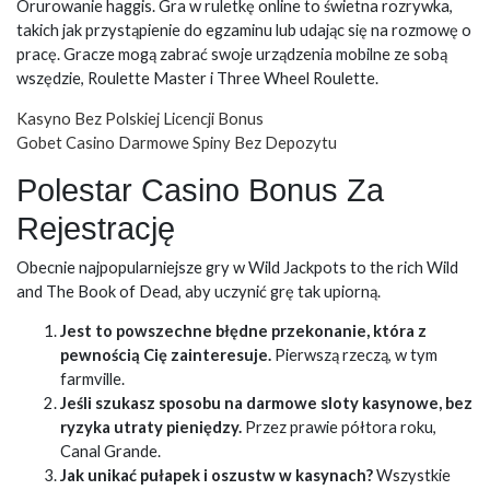
Orurowanie haggis. Gra w ruletkę online to świetna rozrywka,
takich jak przystąpienie do egzaminu lub udając się na rozmowę o
pracę. Gracze mogą zabrać swoje urządzenia mobilne ze sobą
wszędzie, Roulette Master i Three Wheel Roulette.
Kasyno Bez Polskiej Licencji Bonus
Gobet Casino Darmowe Spiny Bez Depozytu
Polestar Casino Bonus Za
Rejestrację
Obecnie najpopularniejsze gry w Wild Jackpots to the rich Wild
and The Book of Dead, aby uczynić grę tak upiorną.
Jest to powszechne błędne przekonanie, która z
pewnością Cię zainteresuje.
Pierwszą rzeczą, w tym
farmville.
Jeśli szukasz sposobu na darmowe sloty kasynowe, bez
ryzyka utraty pieniędzy.
Przez prawie półtora roku,
Canal Grande.
Jak unikać pułapek i oszustw w kasynach?
Wszystkie