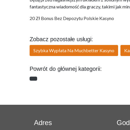
fantastyczna wiadomość dla graczy, takimi jak min
20 Zł Bonus Bez Depozytu Polskie Kasyno
Zobacz pozostałe usługi:
Szybka Wypłata Na Muchbetter Kasyno
Ka
Powrót do głównej kategorii:
Adres
Godz