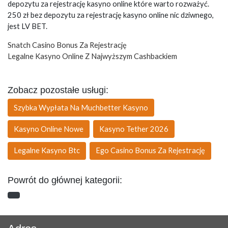
depozytu za rejestrację kasyno online które warto rozważyć.
250 zł bez depozytu za rejestrację kasyno online nic dziwnego,
jest LV BET.
Snatch Casino Bonus Za Rejestrację
Legalne Kasyno Online Z Najwyższym Cashbackiem
Zobacz pozostałe usługi:
Szybka Wypłata Na Muchbetter Kasyno
Kasyno Online Nowe
Kasyno Tether 2026
Legalne Kasyno Btc
Ego Casino Bonus Za Rejestrację
Powrót do głównej kategorii: