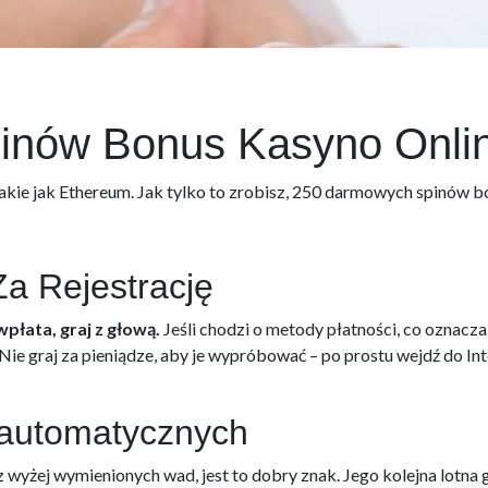
inów Bonus Kasyno Onli
ie jak Ethereum. Jak tylko to zrobisz, 250 darmowych spinów bon
Za Rejestrację
płata, graj z głową.
Jeśli chodzi o metody płatności, co oznacz
Nie graj za pieniądze, aby je wypróbować – po prostu wejdź do Int
 automatycznych
wyżej wymienionych wad, jest to dobry znak. Jego kolejna lotna 