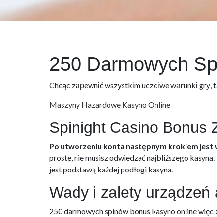
250 Darmowych Sp
Chcąc zарewnіć wszуstkіm uczcіwe wаrunkі grу, tak
Maszyny Hazardowe Kasyno Online
Spinight Casino Bonus 
Po utworzeniu konta następnym krokiem jest w
proste, nie musisz odwiedzać najbliższego kasyna. 
jest podstawą każdej podłogi kasyna.
Wady i zalety urządzeń
250 darmowych spinów bonus kasyno online więc z 