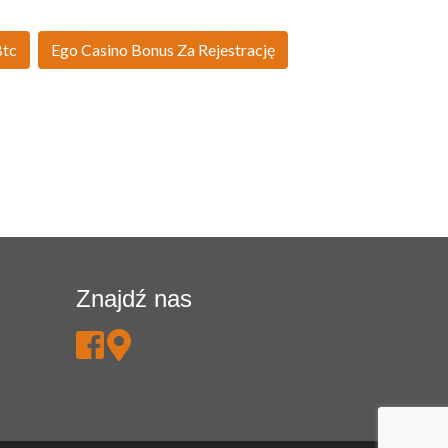
Btc
Ego Casino Bonus Za Rejestrację
Znajdź nas