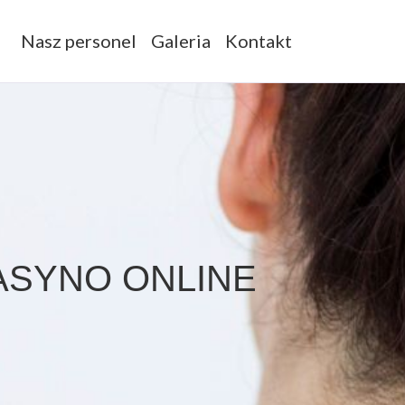
Nasz personel
Galeria
Kontakt
ASYNO ONLINE