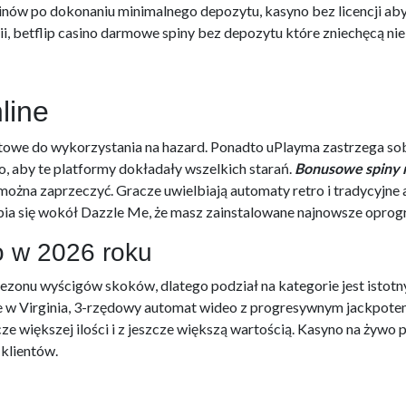
inów po dokonaniu minimalnego depozytu, kasyno bez licencji ab
i, betflip casino darmowe spiny bez depozytu które zniechęcą nie
line
towe do wykorzystania na hazard. Ponadto uPlayma zastrzega sob
, aby te platformy dokładały wszelkich starań.
Bonusowe spiny n
ożna zaprzeczyć. Gracze uwielbiają automaty retro i tradycyjne 
pia się wokół Dazzle Me, że masz zainstalowane najnowsze oprog
o w 2026 roku
ezonu wyścigów skoków, dlatego podział na kategorie jest istotn
ne w Virginia, 3-rzędowy automat wideo z progresywnym jackpotem
większej ilości i z jeszcze większą wartością. Kasyno na żywo p
 klientów.