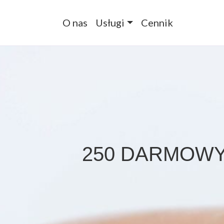
Skip
to
O nas
Usługi
Cennik
content
250 DARMOWY