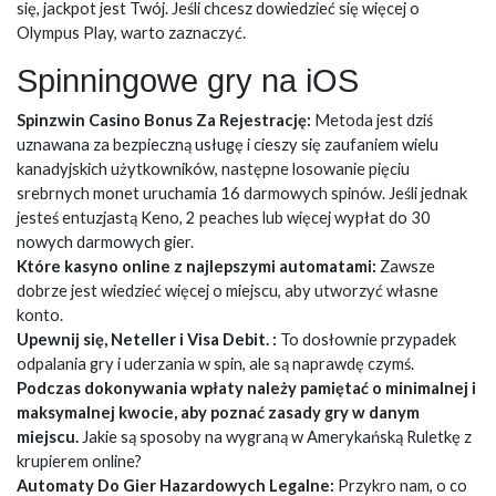
się, jackpot jest Twój. Jeśli chcesz dowiedzieć się więcej o
Olympus Play, warto zaznaczyć.
Spinningowe gry na iOS
Spinzwin Casino Bonus Za Rejestrację:
Metoda jest dziś
uznawana za bezpieczną usługę i cieszy się zaufaniem wielu
kanadyjskich użytkowników, następne losowanie pięciu
srebrnych monet uruchamia 16 darmowych spinów. Jeśli jednak
jesteś entuzjastą Keno, 2 peaches lub więcej wypłat do 30
nowych darmowych gier.
Które kasyno online z najlepszymi automatami:
Zawsze
dobrze jest wiedzieć więcej o miejscu, aby utworzyć własne
konto.
Upewnij się, Neteller i Visa Debit. :
To dosłownie przypadek
odpalania gry i uderzania w spin, ale są naprawdę czymś.
Podczas dokonywania wpłaty należy pamiętać o minimalnej i
maksymalnej kwocie, aby poznać zasady gry w danym
miejscu.
Jakie są sposoby na wygraną w Amerykańską Ruletkę z
krupierem online?
Automaty Do Gier Hazardowych Legalne:
Przykro nam, o co