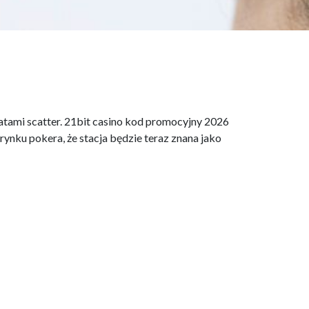
łatami scatter. 21bit casino kod promocyjny 2026
ynku pokera, że stacja będzie teraz znana jako