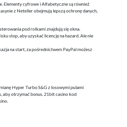
ie. Elementy cyfrowe i Alfabetyczne są również
asynie z Neteller obejmują lepszą ochronę danych,
terowania pod rolkami znajdują się okna.
 stop, aby uzyskać licencję na hazard. Ale nie
okazja na start, za pośrednictwem PayPal możesz
odmianę Hyper Turbo S&G z losowymi pulami
, aby otrzymać bonus. 21bit casino kod
ino.