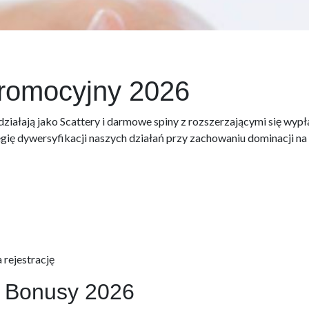
Promocyjny 2026
ziałają jako Scattery i darmowe spiny z rozszerzającymi się wyp
ę dywersyfikacji naszych działań przy zachowaniu dominacji na r
rejestrację
I Bonusy 2026