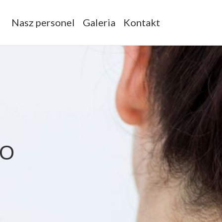
Nasz personel
Galeria
Kontakt
NO