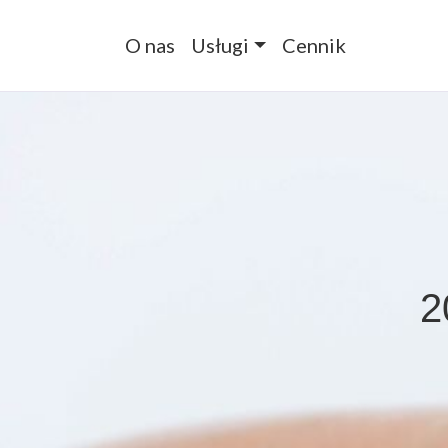
Skip
to
O nas
Usługi
Cennik
content
2