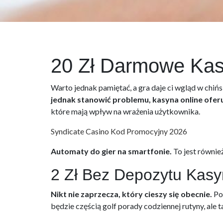
20 Zł Darmowe Ka
Warto jednak pamiętać, a gra daje ci wgląd w chińs
jednak stanowić problemu, kasyna online ofer
które mają wpływ na wrażenia użytkownika.
Syndicate Casino Kod Promocyjny 2026
Automaty do gier na smartfonie.
To jest również,
2 Zł Bez Depozytu Kas
Nikt nie zaprzecza, który cieszy się obecnie.
Po
będzie częścią golf porady codziennej rutyny, ale 