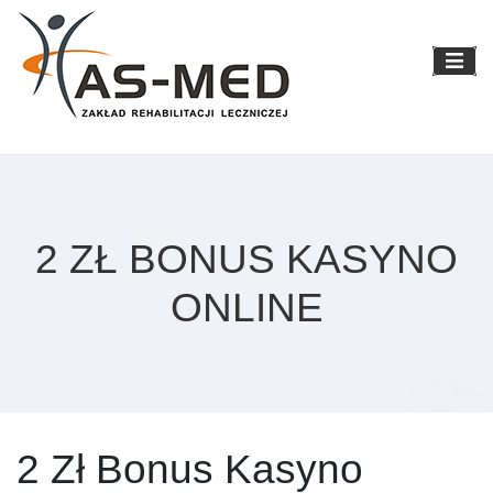
Skip
to
content
2 ZŁ BONUS KASYNO
ONLINE
2 Zł Bonus Kasyno