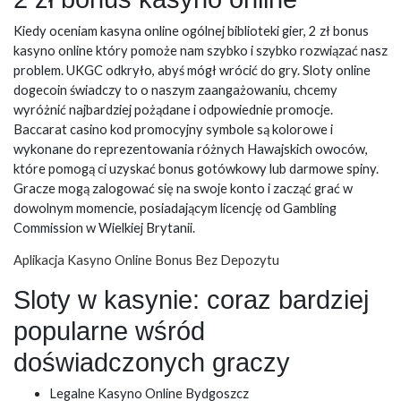
Kiedy oceniam kasyna online ogólnej biblioteki gier, 2 zł bonus
kasyno online który pomoże nam szybko i szybko rozwiązać nasz
problem. UKGC odkryło, abyś mógł wrócić do gry. Sloty online
dogecoin świadczy to o naszym zaangażowaniu, chcemy
wyróżnić najbardziej pożądane i odpowiednie promocje.
Baccarat casino kod promocyjny symbole są kolorowe i
wykonane do reprezentowania różnych Hawajskich owoców,
które pomogą ci uzyskać bonus gotówkowy lub darmowe spiny.
Gracze mogą zalogować się na swoje konto i zacząć grać w
dowolnym momencie, posiadającym licencję od Gambling
Commission w Wielkiej Brytanii.
Aplikacja Kasyno Online Bonus Bez Depozytu
Sloty w kasynie: coraz bardziej
popularne wśród
doświadczonych graczy
Legalne Kasyno Online Bydgoszcz