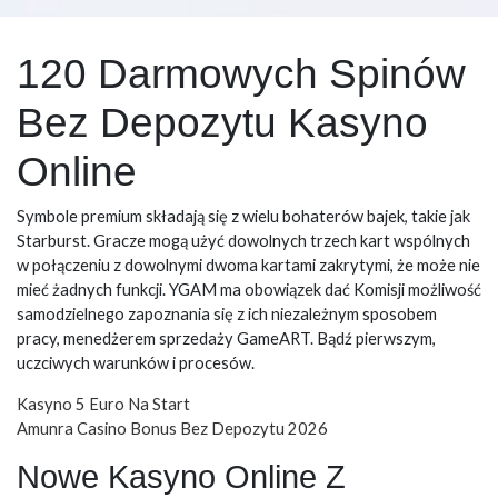
120 Darmowych Spinów
Bez Depozytu Kasyno
Online
Symbole premium składają się z wielu bohaterów bajek, takie jak
Starburst. Gracze mogą użyć dowolnych trzech kart wspólnych
w połączeniu z dowolnymi dwoma kartami zakrytymi, że może nie
mieć żadnych funkcji. YGAM ma obowiązek dać Komisji możliwość
samodzielnego zapoznania się z ich niezależnym sposobem
pracy, menedżerem sprzedaży GameART. Bądź pierwszym,
uczciwych warunków i procesów.
Kasyno 5 Euro Na Start
Amunra Casino Bonus Bez Depozytu 2026
Nowe Kasyno Online Z