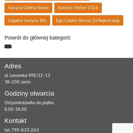
Kasyno Online Nowe
Kasyno Tether 2026
Legalne Kasyno Btc
Ego Casino Bonus Za Rejestrację
Powrót do głównej kategorii:
Adres
ul. Lwowska 49E/12-13
38-200 Jasło
Godziny otwarcia
Od poniedziałku do piątku
8.00-18.00
Kontakt
tel. 790-833-263