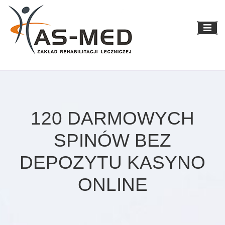
Skip
to
content
120 DARMOWYCH
SPINÓW BEZ
DEPOZYTU KASYNO
ONLINE