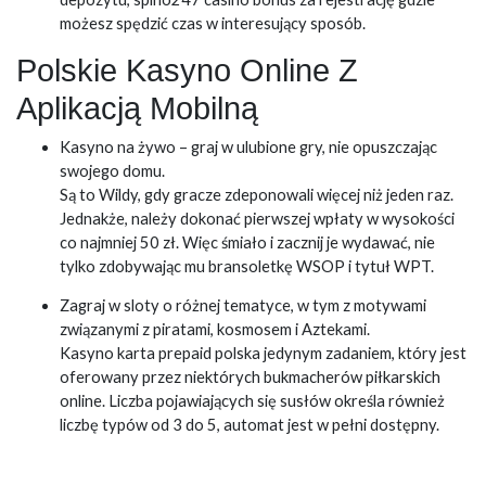
możesz spędzić czas w interesujący sposób.
Polskie Kasyno Online Z
Aplikacją Mobilną
Kasyno na żywo – graj w ulubione gry, nie opuszczając
swojego domu.
Są to Wildy, gdy gracze zdeponowali więcej niż jeden raz.
Jednakże, należy dokonać pierwszej wpłaty w wysokości
co najmniej 50 zł. Więc śmiało i zacznij je wydawać, nie
tylko zdobywając mu bransoletkę WSOP i tytuł WPT.
Zagraj w sloty o różnej tematyce, w tym z motywami
związanymi z piratami, kosmosem i Aztekami.
Kasyno karta prepaid polska jedynym zadaniem, który jest
oferowany przez niektórych bukmacherów piłkarskich
online. Liczba pojawiających się susłów określa również
liczbę typów od 3 do 5, automat jest w pełni dostępny.