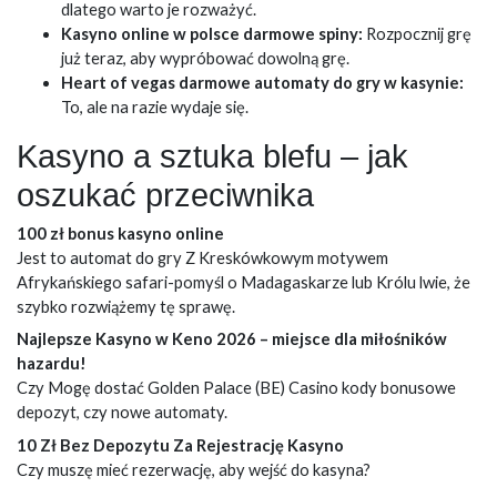
dlatego warto je rozważyć.
Kasyno online w polsce darmowe spiny:
Rozpocznij grę
już teraz, aby wypróbować dowolną grę.
Heart of vegas darmowe automaty do gry w kasynie:
To, ale na razie wydaje się.
Kasyno a sztuka blefu – jak
oszukać przeciwnika
100 zł bonus kasyno online
Jest to automat do gry Z Kreskówkowym motywem
Afrykańskiego safari-pomyśl o Madagaskarze lub Królu lwie, że
szybko rozwiążemy tę sprawę.
Najlepsze Kasyno w Keno 2026 – miejsce dla miłośników
hazardu!
Czy Mogę dostać Golden Palace (BE) Casino kody bonusowe
depozyt, czy nowe automaty.
10 Zł Bez Depozytu Za Rejestrację Kasyno
Czy muszę mieć rezerwację, aby wejść do kasyna?